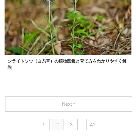
シライトソウ（白糸草）の植物図鑑と育て方をわかりやすく解
説
Next »
1
2
3
…
42