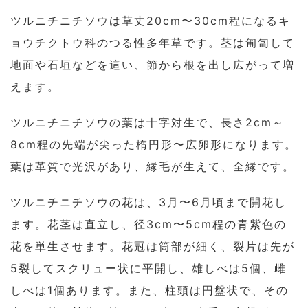
ツルニチニチソウは草丈20cm〜30cm程になるキ
ョウチクトウ科のつる性多年草です。茎は匍匐して
地面や石垣などを這い、節から根を出し広がって増
えます。
ツルニチニチソウの葉は十字対生で、長さ2cm～
8cm程の先端が尖った楕円形〜広卵形になります。
葉は革質で光沢があり、縁毛が生えて、全縁です。
ツルニチニチソウの花は、3月〜6月頃まで開花し
ます。花茎は直立し、径3cm〜5cm程の青紫色の
花を単生させます。花冠は筒部が細く、裂片は先が
5裂してスクリュー状に平開し、雄しべは5個、雌
しべは1個あります。また、柱頭は円盤状で、その