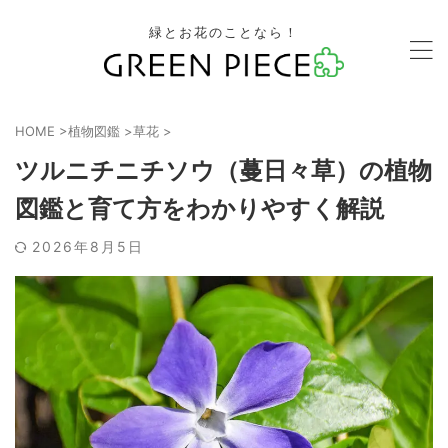
緑とお花のことなら！
HOME
>
植物図鑑
>
草花
>
ツルニチニチソウ（蔓日々草）の植物
図鑑と育て方をわかりやすく解説
2026年8月5日