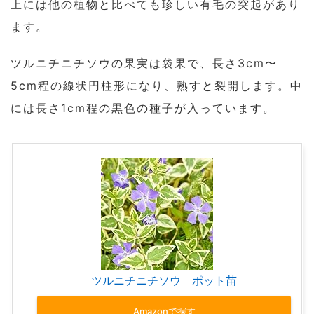
上には他の植物と比べても珍しい有毛の突起があり
ます。
ツルニチニチソウの果実は袋果で、長さ3cm〜
5cm程の線状円柱形になり、熟すと裂開します。中
には長さ1cm程の黒色の種子が入っています。
ツルニチニチソウ ポット苗
Amazonで探す