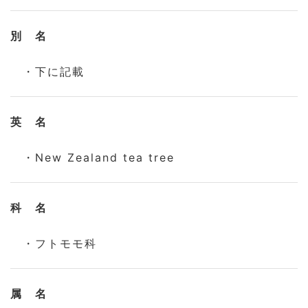
別 名
・下に記載
英 名
・New Zealand tea tree
科 名
・フトモモ科
属 名