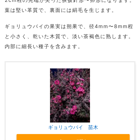
2cm程の先端が尖った狭披針形〜卵形になります。
葉は堅い革質で、裏面には絹毛を生じます。
ギョリュウバイの果実は朔果で、径4mm〜8mm程
と小さく、乾いた木質で、淡い茶褐色に熟します。
内部に細長い種子を含みます。
ギョリュウバイ 苗木