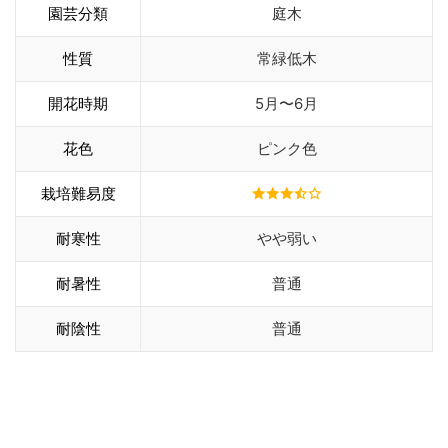
園芸分類
庭木
性質
常緑低木
開花時期
5月〜6月
花色
ピンク色
栽培難易度
耐寒性
やや弱い
耐暑性
普通
耐陰性
普通