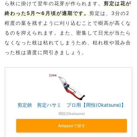
ら秋に掛けて翌年の花芽が作られます。
剪定は花が
終わった5月〜6月頃が適期です。
剪定は、3分の2
程度の葉を残すように刈り込むことで樹高が高くな
るのを抑えられます。また、密集して日光が当たら
なくなった枝は枯れてしまうため、枯れ枝や混み合
った枝は適度に間引きましょう。
剪定鋏 剪定ハサミ プロ用【岡恒(Okatsune)】
岡恒(Okatsune)
Amazonで探す