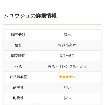
ムユウジュの詳細情報
園芸分類
庭木
性質
常緑小高木
開花時期
3月〜5月
花色
黄色・オレンジ色・赤色
栽培難易度
耐寒性
弱い
耐暑性
強い