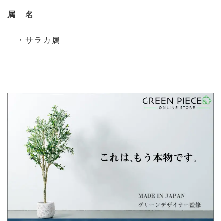
属 名
・サラカ属