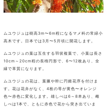
ムユウジュは樹高3m〜6m程になるマメ科の常緑小
高木です。日本では3月〜5月頃に開花します。
ムユウジュの葉は互生する羽状複葉で、小葉は長さ
10cm～20cm程の長楕円形で、6〜12枚あり、全
縁で革質になります。
ムユウジュの花は、葉腋や幹に円錐花序を付けま
す。花は花弁がなく、4枚の萼が黄色〜オレンジ
色〜赤色に変化します。雄しべは6～8本あり、雌
しべは1本で、ともに赤色で花から突き出ていま