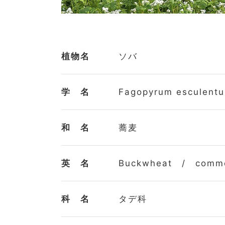
植物名
ソバ
学 名
Fagopyrum esculent
和 名
蕎麦
英 名
Buckwheat / common
科 名
タデ科