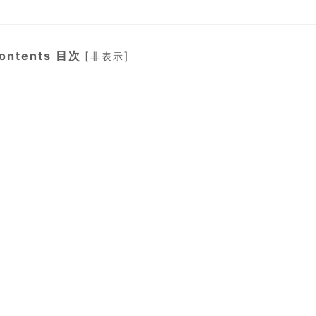
ontents 目次
[
]
非表示