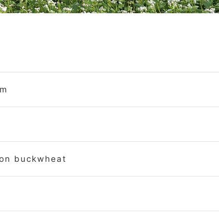
um
 buckwheat