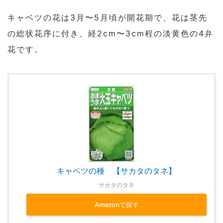
キャベツの花は3月〜5月頃が開花期で、花は茎先
の総状花序に付き、経2cm〜3cm程の淡黄色の4弁
花です。
キャベツの種 【サカタのタネ】
サカタのタネ
Amazonで探す