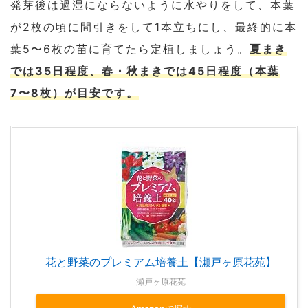
発芽後は過湿にならないように水やりをして、本葉
が2枚の頃に間引きをして1本立ちにし、最終的に本
葉5〜6枚の苗に育てたら定植しましょう。
夏まき
では35日程度、春・秋まきでは45日程度（本葉
7〜8枚）が目安です。
花と野菜のプレミアム培養土【瀬戸ヶ原花苑】
瀬戸ヶ原花苑