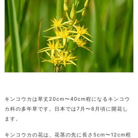
キンコウカは草丈20cm〜40cm程になるキンコウ
カ科の多年草です。日本では7月〜8月頃に開花し
ます。
キンコウカの花は、花茎の先に長さ5cm〜12cm程