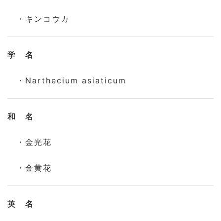
・キンコウカ
学 名
・Narthecium asiaticum
和 名
・金光花
・金黄花
英 名