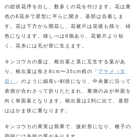
の総状花序を出し、数多くの花を付けます。花は黄
色の6花弁で星型に平らに開き、基部は合着しま
す。花は下方から開花し、花被片は花後も残り、緑
色になります。雄しべは6個あり、花被片より短
く、花糸には毛が密に生えます。
キンコウカの葉は、根出葉と茎に互生する葉があ
り、根出葉は長さ8cm〜35cm程の「
アヤメ（文
目）
」のように細長い剣状になり、中央脈に沿って
表側が合わさって折りたたまれ、裏側のみが外面を
向く単面葉となります。根出葉は2列に出て、基部
ははかま状に重なります。
キンコウカの果実は蒴果で、披針形になり、種子の
両端には糸状の翼があります。