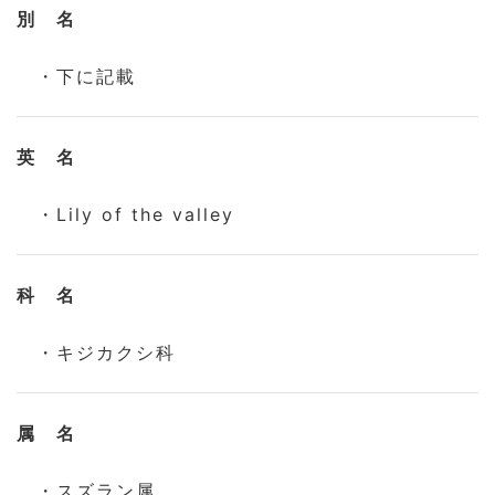
別 名
・下に記載
英 名
・Lily of the valley
科 名
・キジカクシ科
属 名
・スズラン属