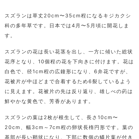
スズランは草丈20cm〜35cm程になるキジカクシ
科の多年草です。日本では4月〜5月頃に開花しま
す。
スズランの花は長い花茎を出し、一方に傾いた総状
花序となり、10個程の花を下向きに付けます。花は
白色で、径1cm程の広鐘形になり、6弁花ですが、
花被片が中ほどまで合着するため6裂しているよう
に見えます。花被片の先は反り返り、雄しべの葯は
鮮やかな黄色で、芳香があります。
スズランの葉は2枚が根生して、長さ10cm〜
20cm、幅3cm～7cm程の卵状長楕円形です。葉の
基部が長い鞘状になり、下部に数個の鱗片葉が付き