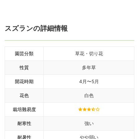
スズランの詳細情報
園芸分類
草花・切り花
性質
多年草
開花時期
4月〜5月
花色
白色
栽培難易度
耐寒性
強い
耐暑性
やや弱い