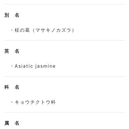
別 名
・柾の葛（マサキノカズラ）
英 名
・Asiatic jasmine
科 名
・キョウチクトウ科
属 名