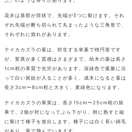
ン
」のような香りがあります。
花弁は基部が筒状で、先端が5つに裂けます。それ
ぞれ先端が断ち切られて丸まったような三角形で、
それぞれに捻れがあります。
テイカカズラの葉は、対生する単葉で楕円形です
が、変異が多く質感はさまざまで、幼木の葉は長さ
1cm程の革質で光沢があります。深緑色で葉脈に沿
って白い斑紋が入ることが多く、成木になると葉は
長さ3cm〜8cm程と大きく、黄緑色になります。
テイカカズラの果実は、長さ15cm〜25cm程の袋
果で、2個が対になってぶら下がり、秋に熟すと縦
に裂けて種子を放出します。種子には白く長い綿毛
があり、風で飛んでいきます。