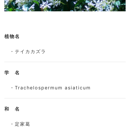
植物名
・テイカカズラ
学 名
・Trachelospermum asiaticum
和 名
・定家葛