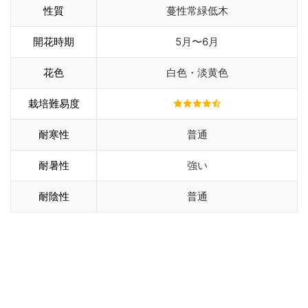
性質
蔓性常緑低木
開花時期
5月〜6月
花色
白色・淡黄色
栽培難易度
耐寒性
普通
耐暑性
強い
耐陰性
普通