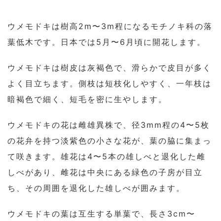
ウメモドキは樹高2m〜3m程になるモチノキ科の落
葉低木です。日本では5月〜6月頃に開花します。
ウメモドキは樹皮は灰褐色で、滑らかで皮目が多く
よく目立ちます。側枝は短枝化しやすく、一年枝は
暗褐色で細く、短毛を密に生やします。
ウメモドキの花は雌雄異株で、径3mm程の4〜5枚
の花弁を持つ淡紫色の小さな花が、葉の脇に集まっ
て咲きます。雄花は4〜5本の雄しべと退化した雌
しべがあり、雌花は中央にある緑色の子房が目立
ち、その周囲を退化した雄しべが囲みます。
ウメモドキの葉は互生する単葉で、長さ3cm〜