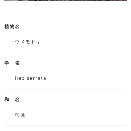
植物名
・ウメモドキ
学 名
・Ilex serrata
和 名
・梅擬