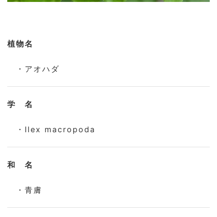
植物名
・アオハダ
学 名
・Ilex macropoda
和 名
・青膚