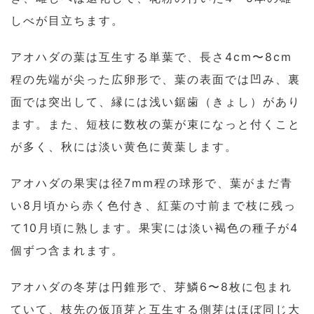
しべが目立ちます。
アオハダの葉は互生する単葉で、長さ4cm〜8cm
程の先端が尖った広卵形で、葉の表面では凹み、裏
面では突出して、縁には浅い鋸歯（きょし）があり
ます。また、短枝に数枚の葉が束になっと付くこと
が多く、秋には淡い黄色に黄葉します。
アオハダの果実は径7mm程の球形で、葉がまだ青
い8月頃から赤く色付き、紅葉の寸前まで枝に残っ
て10月頃に熟します。果実には淡い褐色の種子が4
個ずつ含まれます。
アオハダの冬芽は円錐形で、芽鱗6〜8枚に包まれ
ていて、枝先の仮頂芽と互生する側芽はほぼ同じ大