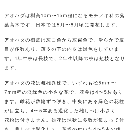
アオハダは樹高10m〜15m程になるモチノキ科の落
葉高木です。日本では5月〜6月頃に開花します。
アオハダの樹皮は灰白色から灰褐色で、滑らかで皮
目が多数あり、薄皮の下の内皮は緑色をしていま
す。1年生枝は長枝で、2年生以降の枝は短枝となり
ます。
アオハダの花は雌雄異株で、いずれも径5mm〜
7mm程の淡緑色の小さな花で、花弁は4〜5枚あり
ます。雌花が数輪ずつ咲き、中央にある緑色の花柱
が目立ち、4〜5本ある退化した雄しべは小さく、
花粉は付きません。雄花は球状に多数が集まって付
き、雌しべは退化して、花粉の付いた4〜5本の雄