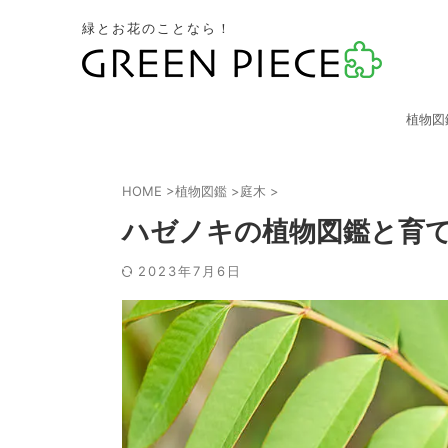
緑とお花のことなら！
植物図
HOME
>
植物図鑑
>
庭木
>
ハゼノキの植物図鑑と育
2023年7月6日