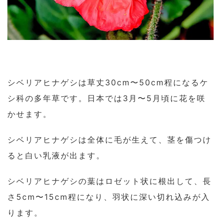
シベリアヒナゲシは草丈30cm〜50cm程になるケ
シ科の多年草です。日本では3月〜5月頃に花を咲
かせます。
シベリアヒナゲシは全体に毛が生えて、茎を傷つけ
ると白い乳液が出ます。
シベリアヒナゲシの葉はロゼット状に根出して、長
さ5cm〜15cm程になり、羽状に深い切れ込みが入
ります。