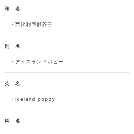
和 名
・西比利亜雛芥子
別 名
・アイスランドポピー
英 名
・Iceland poppy
科 名