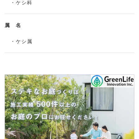
・ケシ科
属 名
・ケシ属