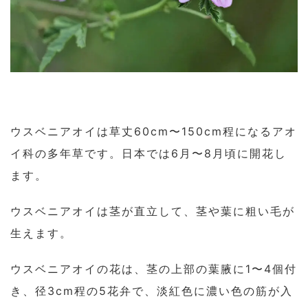
ウスベニアオイは草丈60cm〜150cm程になるアオ
イ科の多年草です。日本では6月〜8月頃に開花し
ます。
ウスベニアオイは茎が直立して、茎や葉に粗い毛が
生えます。
ウスベニアオイの花は、茎の上部の葉腋に1〜4個付
き、径3cm程の5花弁で、淡紅色に濃い色の筋が入