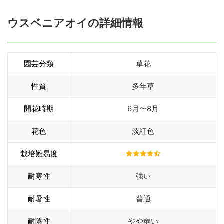
ウスベニアオイの詳細情報
園芸分類
草花
性質
多年草
開花時期
6月〜8月
花色
淡紅色
栽培難易度
耐寒性
強い
耐暑性
普通
耐陰性
やや弱い