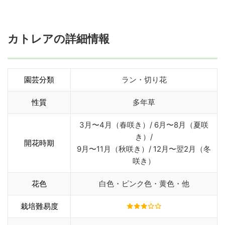
カトレアの詳細情報
園芸分類
ラン・切り花
性質
多年草
3月〜4月（春咲き）/ 6月〜8月（夏咲
き）/
開花時期
9月〜11月（秋咲き）/ 12月〜翌2月（冬
咲き）
花色
白色・ピンク色・黄色・他
栽培難易度