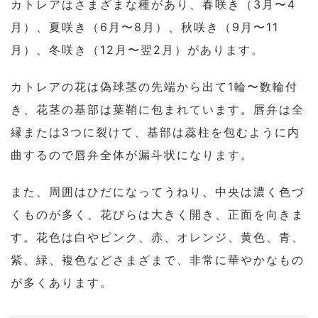
カトレアはさまざまな種があり、春咲き（3月〜4
月）、夏咲き（6月〜8月）、秋咲き（9月〜11
月）、冬咲き（12月〜翌2月）があります。
カトレアの花は偽球茎の先端から出て1輪〜数輪付
き、花茎の基部は葉鞘に包まれています。唇弁は全
縁または3つに裂けて、基部は蕊柱を包むように内
曲するので唇弁全体が漏斗状になります。
また、周囲はひだになってうねり、中央は濃く色づ
くものが多く、花びらは大きく開き、正面を向きま
す。花色は白やピンク、赤、オレンジ、黄色、青、
紫、緑、複色などさまざまで、非常に華やかなもの
が多くあります。