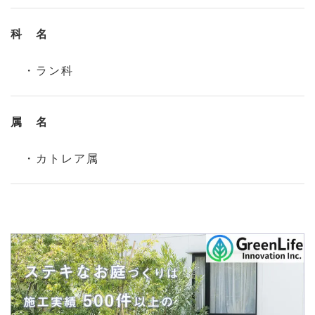
科 名
・ラン科
属 名
・カトレア属