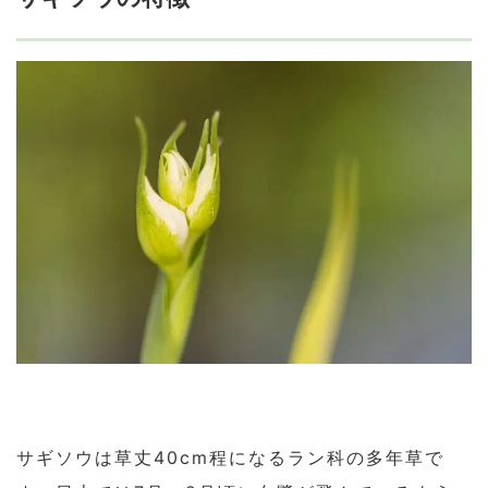
サギソウは草丈40cm程になるラン科の多年草で