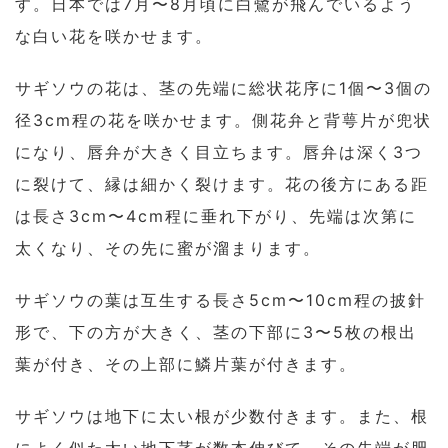
す。日本では7月〜8月頃に白鷺が飛んでいるよう
な白い花を咲かせます。
サギソウの花は、茎の先端に総状花序に1個〜3個の
径3cm程の花を咲かせます。側花弁と背萼片が兜状
になり、唇弁が大きく目立ちます。唇弁は深く3つ
に裂けて、縁は細かく裂けます。花の後方にある距
は長さ3cm〜4cm程に垂れ下がり、先端は次第に
太くなり、その先に蜜が溜まります。
サギソウの葉は互生する長さ5cm〜10cm程の披針
形で、下の方が大きく、茎の下部に3〜5枚の根出
葉が付き、その上部に鱗片葉が付きます。
サギソウは地下に太い根が少数付きます。また、根