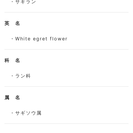
・サギラン
英 名
・White egret flower
科 名
・ラン科
属 名
・サギソウ属