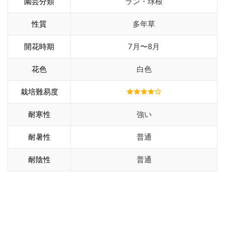
園芸分類
ラン・球根
性質
多年草
開花時期
7月〜8月
花色
白色
栽培難易度
耐寒性
強い
耐暑性
普通
耐陰性
普通