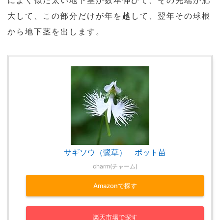
によく似た太い地下茎が数本伸びて、その先端が肥
大して、この部分だけが年を越して、翌年その球根
から地下茎を出します。
サギソウ（鷺草） ポット苗
charm(チャーム)
Amazonで探す
楽天市場で探す