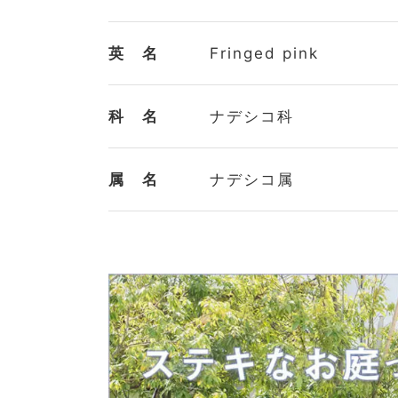
植物名
カワラナデシコ
学 名
Dianthus superbus L. va
和 名
河原撫子
別 名
撫子（ナデシコ） / 大
英 名
Fringed pink
科 名
ナデシコ科