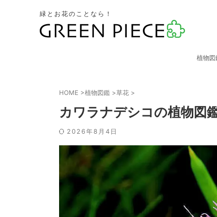
緑とお花のことなら！
植物図
HOME
>
植物図鑑
>
草花
>
カワラナデシコの植物図
2026年8月4日