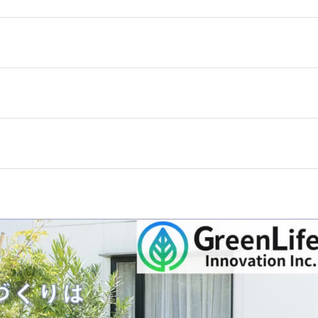
r. longicalycinus
和撫子（ヤマトナデシコ）