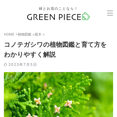
緑とお花のことなら！
HOME
>
植物図鑑
>
庭木
>
コノテガシワの植物図鑑と育て方を
わかりやすく解説
2023年7月5日