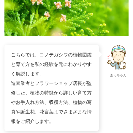
こちらでは、コノテガシワの植物図鑑
と育て方を私の経験を元にわかりやす
く解説します。
あっちゃん
造園業者とフラワーショップ店長が監
修した、植物の特徴から詳しい育て方
やお手入れ方法、収穫方法、植物の写
真や誕生花、花言葉までさまざまな情
報をご紹介します。