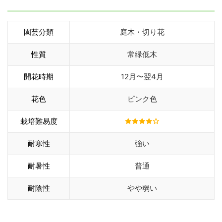
園芸分類
庭木・切り花
性質
常緑低木
開花時期
12月〜翌4月
花色
ピンク色
栽培難易度
耐寒性
強い
耐暑性
普通
耐陰性
やや弱い