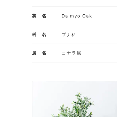
植物名
カシワ
学 名
Quercus dentata
和 名
柏 / 槲 / 檞
別 名
大柏（オオカシワ）
英 名
Daimyo Oak
科 名
ブナ科