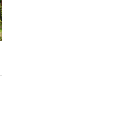
サワギキョウ（沢桔梗）の植物図鑑と育て方を